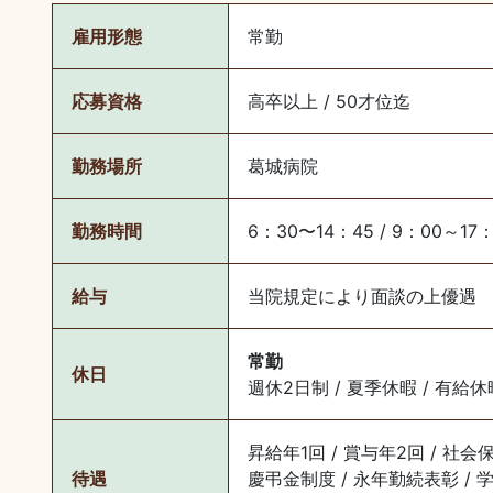
雇用形態
常勤
応募資格
高卒以上 / 50才位迄
勤務場所
葛城病院
勤務時間
6：30〜14：45 / 9：00～17：
給与
当院規定により面談の上優遇
常勤
休日
週休2日制 / 夏季休暇 / 有給休
昇給年1回 / 賞与年2回 / 社会
待遇
慶弔金制度 / 永年勤続表彰 / 学