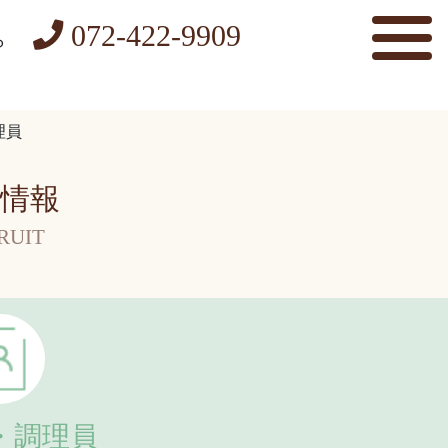
072-422-9909
ら
理員
情報
RUIT
・調理員