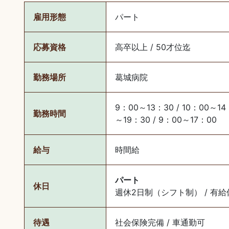
雇用形態
パート
応募資格
高卒以上 / 50才位迄
勤務場所
葛城病院
9：00～13：30 / 10：00～14：
勤務時間
～19：30 / 9：00～17：00
給与
時間給
パート
休日
週休2日制（シフト制） / 有給
待遇
社会保険完備 / 車通勤可