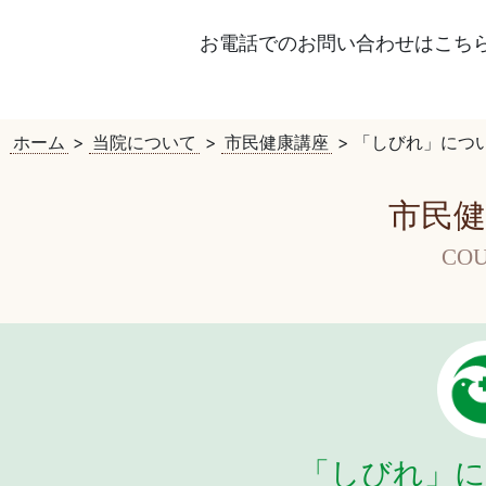
お電話でのお問い合わせはこち
ホーム
>
当院について
>
市民健康講座
>
「しびれ」につ
市民健
COU
「しびれ」に